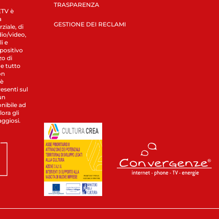
TRASPARENZA
LETV è
a
GESTIONE DEI RECLAMI
ziale, di
dio/video,
i e
spositivo
zo di
 e tutto
on
 è
esenti sul
un
nibile ad
ora gli
aggiosi.