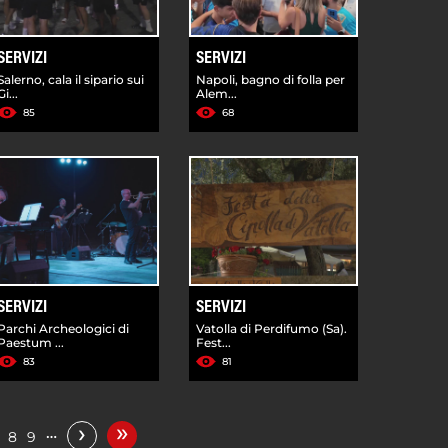
SERVIZI
SERVIZI
Salerno, cala il sipario sui
Napoli, bagno di folla per
Gi...
Alem...
85
68
SERVIZI
SERVIZI
Parchi Archeologici di
Vatolla di Perdifumo (Sa).
Paestum ...
Fest...
83
81
»
›
…
8
9