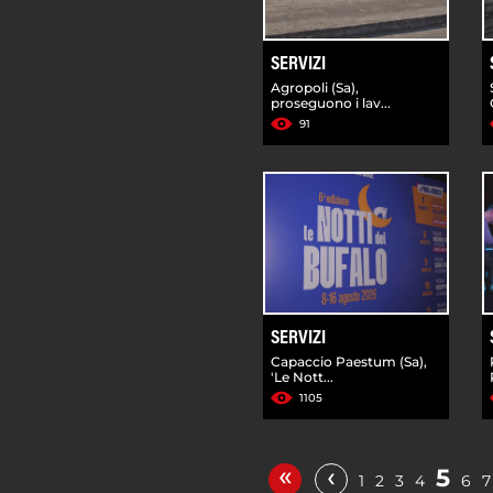
SERVIZI
Agropoli (Sa),
proseguono i lav...
91
SERVIZI
Capaccio Paestum (Sa),
'Le Nott...
1105
«
‹
5
1
2
3
4
6
7