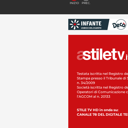
INIZIO
PREC.
Testata iscritta nel Registro de
Stampa presso il Tribunale di 
n. 34/2009
Società iscritta nel Registro de
Operatori di Comunicazione c
l’AGCOM al n. 20133
STILE TV HD in onda su:
CANALE 78 DEL DIGITALE T