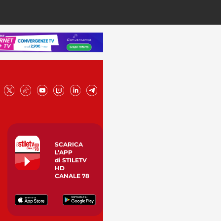
SCARICA
L’APP
di STILETV
HD
CANALE 78