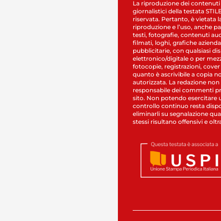
La riproduzione dei contenuti
giornalistici della testata STI
riservata. Pertanto, è vietata l
riproduzione e l’uso, anche par
testi, fotografie, contenuti au
filmati, loghi, grafiche aziendal
pubblicitarie, con qualsiasi di
elettronico/digitale o per mez
fotocopie, registrazioni, cover
quanto è ascrivibile a copia n
autorizzata. La redazione non
responsabile dei commenti pr
sito. Non potendo esercitare 
controllo continuo resta dispo
eliminarli su segnalazione qual
stessi risultano offensivi e oltr