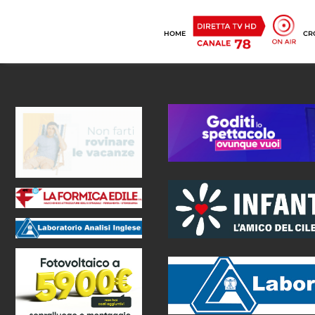
HOME
CR