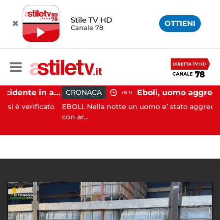
Stile TV HD
OTTIENI
Canale 78
Pontecagnano, incidente in autostrada: 5 giovani feriti
CRONACA
08:13
rificato
EBOLI. Nella notte un uomo e’ stato aggredito e feri
con ar...