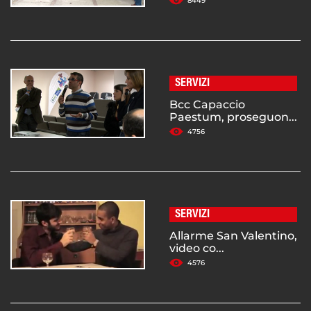
8449
SERVIZI
Bcc Capaccio
Paestum, proseguon...
4756
SERVIZI
Allarme San Valentino,
video co...
4576