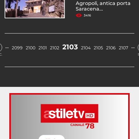
Agropoli, antica porta
Saracena...
3416
2103
…
…
2099
2100
2101
2102
2104
2105
2106
2107
C.