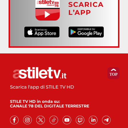
SCARICA
L’APP
Scarica l'app di STILE TV HD
STILE TV HD in onda su:
CANALE 78 DEL DIGITALE TERRESTRE