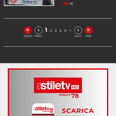
62
«
»
‹
›
1
…
2
3
4
5
INIZIO
PREC.
SUCC.
FINE
SCARICA