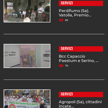
SERVIZI
Perdifumo (Sa).
Vatolla, Premio...
69
SERVIZI
Bcc Capaccio
Paestum e Serino, ...
70
SERVIZI
Agropoli (Sa), cittadini
incate...