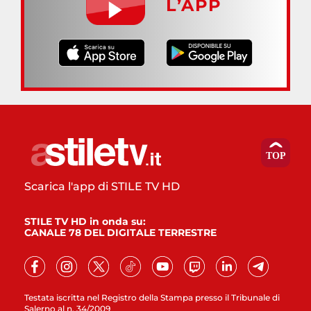
L’APP
Scarica l'app di STILE TV HD
STILE TV HD in onda su:
CANALE 78 DEL DIGITALE TERRESTRE
Testata iscritta nel Registro della Stampa presso il Tribunale di
Salerno al n. 34/2009