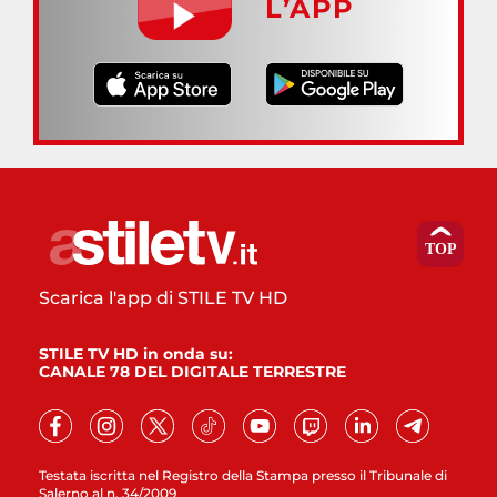
L’APP
Scarica l'app di STILE TV HD
STILE TV HD in onda su:
CANALE 78 DEL DIGITALE TERRESTRE
Testata iscritta nel Registro della Stampa presso il Tribunale di
Salerno al n. 34/2009