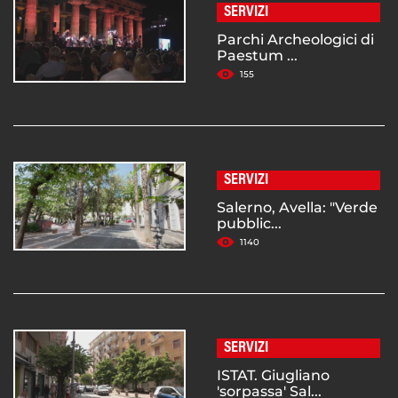
SERVIZI
Parchi Archeologici di
Paestum ...
155
SERVIZI
Salerno, Avella: "Verde
pubblic...
1140
SERVIZI
ISTAT. Giugliano
'sorpassa' Sal...