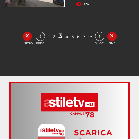
124
«
»
‹
›
3
…
1
2
4
5
6
7
INIZIO
PREC.
SUCC.
FINE
SCARICA