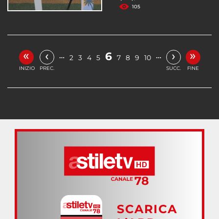
105
«
»
‹
›
6
…
…
2
3
4
5
7
8
9
10
INIZIO
PREC.
SUCC.
FINE
SCARICA