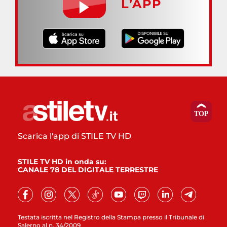
L’APP
Scarica l'app di STILE TV HD
STILE TV HD in onda su:
CANALE 78 DEL DIGITALE TERRESTRE
Testata iscritta nel Registro della Stampa presso il Tribunale di
Salerno al n. 34/2009