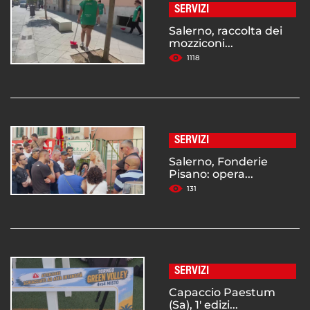
SERVIZI
Salerno, raccolta dei
mozziconi...
1118
SERVIZI
Salerno, Fonderie
Pisano: opera...
131
SERVIZI
Capaccio Paestum
(Sa), 1' edizi...