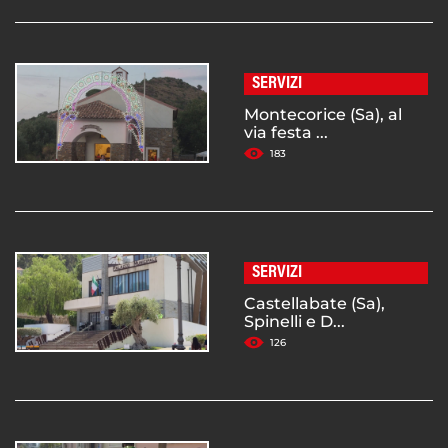
SERVIZI
Montecorice (Sa), al
via festa ...
183
SERVIZI
Castellabate (Sa),
Spinelli e D...
126