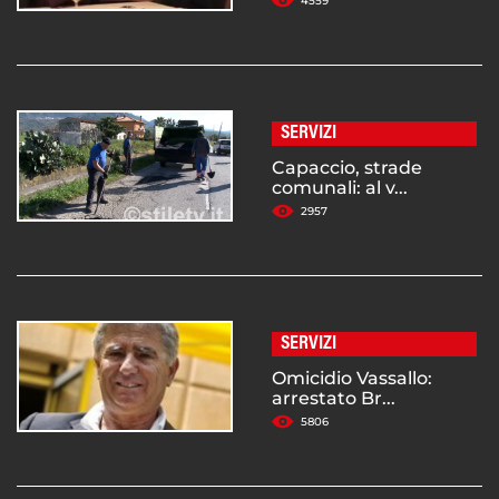
4559
SERVIZI
Capaccio, strade
comunali: al v...
2957
SERVIZI
Omicidio Vassallo:
arrestato Br...
5806