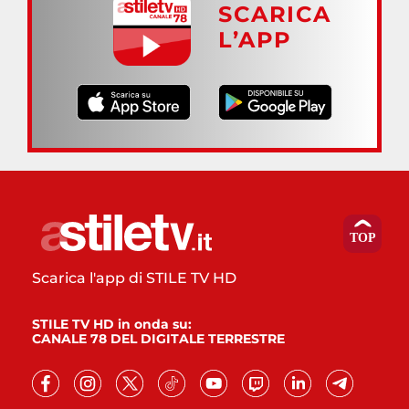
SCARICA
L’APP
Scarica l'app di STILE TV HD
STILE TV HD in onda su:
CANALE 78 DEL DIGITALE TERRESTRE