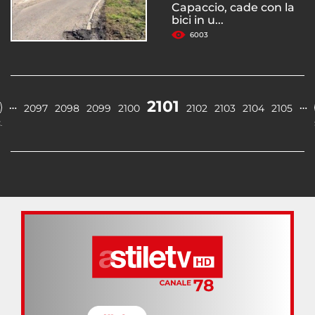
Capaccio, cade con la
bici in u...
6003
2101
…
…
2097
2098
2099
2100
2102
2103
2104
2105
.