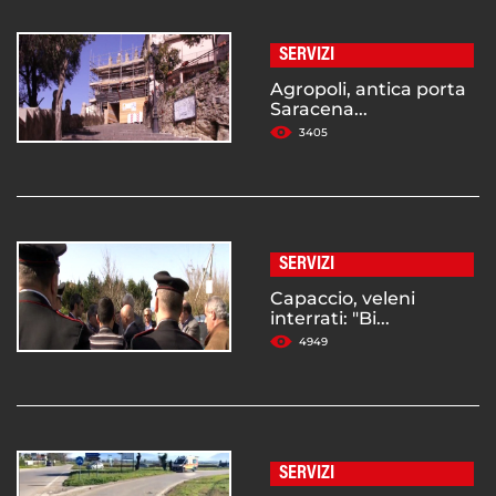
SERVIZI
Agropoli, antica porta
Saracena...
3405
SERVIZI
Capaccio, veleni
interrati: "Bi...
4949
SERVIZI