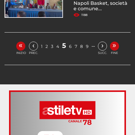
Napoli Basket, società
e comune...
1188
«
»
‹
›
5
…
1
2
3
4
6
7
8
9
INIZIO
PREC.
SUCC.
FINE