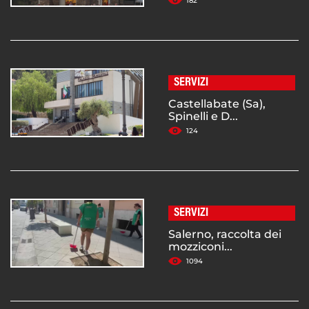
182
SERVIZI
Castellabate (Sa),
Spinelli e D...
124
SERVIZI
Salerno, raccolta dei
mozziconi...
1094