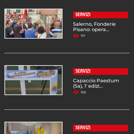
SERVIZI
Salerno, Fonderie
Pisano: opera...
117
SERVIZI
Capaccio Paestum
(Sa), 1' edizi...
102
SERVIZI