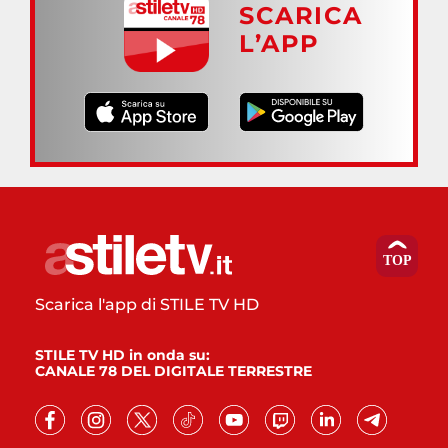
SCARICA
L’APP
Scarica l'app di STILE TV HD
STILE TV HD in onda su:
CANALE 78 DEL DIGITALE TERRESTRE