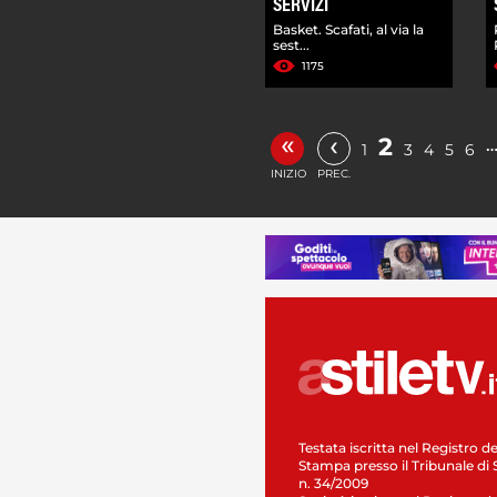
SERVIZI
Basket. Scafati, al via la
sest...
1175
«
‹
2
1
3
4
5
6
INIZIO
PREC.
Testata iscritta nel Registro de
Stampa presso il Tribunale di 
n. 34/2009