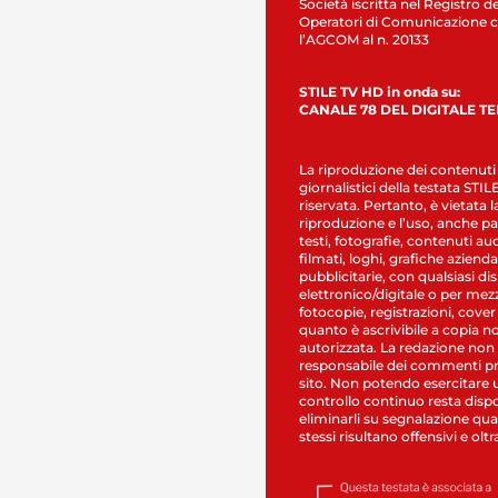
Società iscritta nel Registro de
Operatori di Comunicazione c
l’AGCOM al n. 20133
STILE TV HD in onda su:
CANALE 78 DEL DIGITALE T
La riproduzione dei contenuti
giornalistici della testata STI
riservata. Pertanto, è vietata l
riproduzione e l’uso, anche par
testi, fotografie, contenuti au
filmati, loghi, grafiche aziendal
pubblicitarie, con qualsiasi di
elettronico/digitale o per mez
fotocopie, registrazioni, cover
quanto è ascrivibile a copia n
autorizzata. La redazione non
responsabile dei commenti pr
sito. Non potendo esercitare 
controllo continuo resta dispo
eliminarli su segnalazione qual
stessi risultano offensivi e oltr