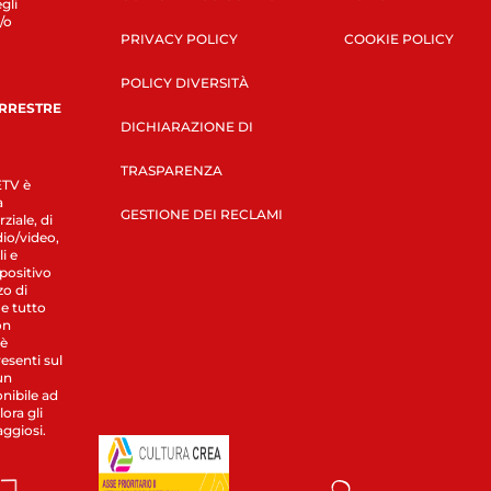
gli
/o
PRIVACY POLICY
COOKIE POLICY
POLICY DIVERSITÀ
ERRESTRE
DICHIARAZIONE DI
TRASPARENZA
LETV è
a
GESTIONE DEI RECLAMI
ziale, di
dio/video,
i e
spositivo
zo di
 e tutto
on
 è
esenti sul
un
nibile ad
ora gli
aggiosi.