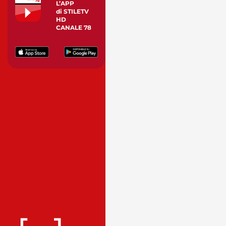
L’APP
di STILETV
HD
CANALE 78