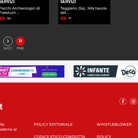
SERVIZI
SERVIZI
Parchi Archeologici di
Teggiano (Sa), 'Alla tavola
Paestum ...
del...
94
71
»
›
…
SUCC.
FINE
lla
POLICY EDITORIALE
WHISTLEBLOWER
Salerno al
CODICE ETICO CONDOTTA
POLICY