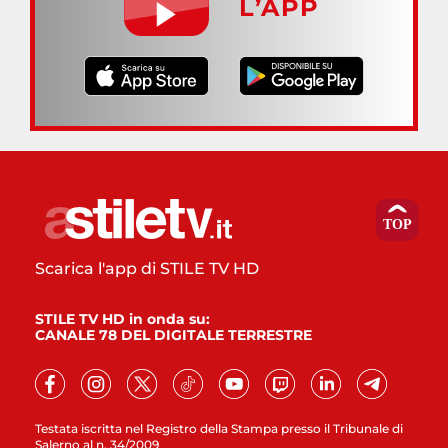
L’APP
Scarica l'app di STILE TV HD
STILE TV HD in onda su:
CANALE 78 DEL DIGITALE TERRESTRE
Testata iscritta nel Registro della Stampa presso il Tribunale di
Salerno al n. 34/2009