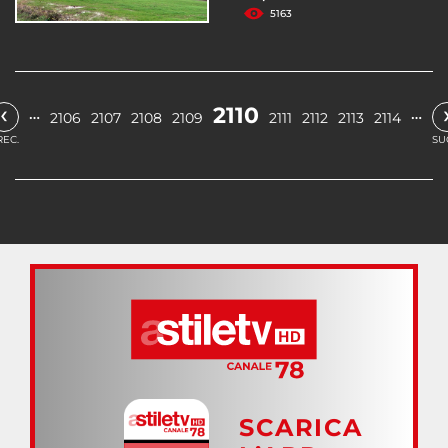
5163
‹
2110
…
…
2106
2107
2108
2109
2111
2112
2113
2114
REC.
SU
SCARICA