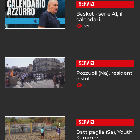
SERVIZI
Basket - serie A1, il
calendari...
221
SERVIZI
Pozzuoli (Na), residenti
e sfol...
51
SERVIZI
Battipaglia (Sa), Youth
Summer ...