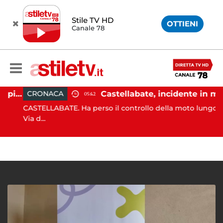
Stile TV HD
OTTIENI
Canale 78
Ischia, pusher sorpreso in spiaggia da carabinieri in Vespa
Castellabate, incidente in moto: 27enne in ospedale
CRONACA
05:42
CASTELLABATE. Ha perso il controllo della moto lungo la
Via d...