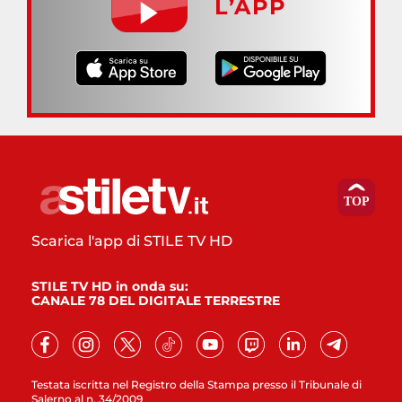
L’APP
Scarica l'app di STILE TV HD
STILE TV HD in onda su:
CANALE 78 DEL DIGITALE TERRESTRE
Testata iscritta nel Registro della Stampa presso il Tribunale di
Salerno al n. 34/2009