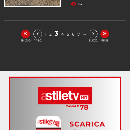
64
«
»
‹
›
3
…
1
2
4
5
6
7
INIZIO
PREC.
SUCC.
FINE
SCARICA