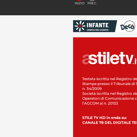
INIZIO
PREC.
Testata iscritta nel Registro de
Stampa presso il Tribunale di 
n. 34/2009
Società iscritta nel Registro de
Operatori di Comunicazione c
l’AGCOM al n. 20133
STILE TV HD in onda su:
CANALE 78 DEL DIGITALE T