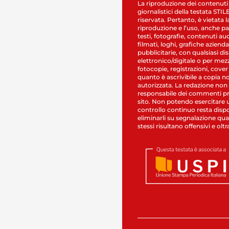
La riproduzione dei contenuti
giornalistici della testata STI
riservata. Pertanto, è vietata l
riproduzione e l’uso, anche par
testi, fotografie, contenuti au
filmati, loghi, grafiche aziendal
pubblicitarie, con qualsiasi di
elettronico/digitale o per mez
fotocopie, registrazioni, cover
quanto è ascrivibile a copia n
autorizzata. La redazione non
responsabile dei commenti pr
sito. Non potendo esercitare 
controllo continuo resta dispo
eliminarli su segnalazione qual
stessi risultano offensivi e oltr