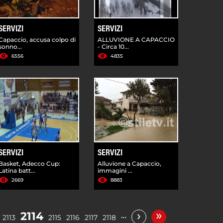
SERVIZI
SERVIZI
Capaccio, accusa colpo di
ALLUVIONE A CAPACCIO
sonno...
- Circa 10...
6556
4835
SERVIZI
SERVIZI
Basket, Adecco Cup:
Alluvione a Capaccio,
Latina batt...
immagini ...
2669
8883
»
›
2114
…
2113
2115
2116
2117
2118