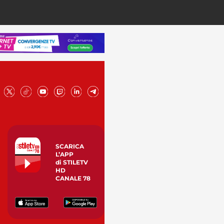
SCARICA
L’APP
di STILETV
HD
CANALE 78