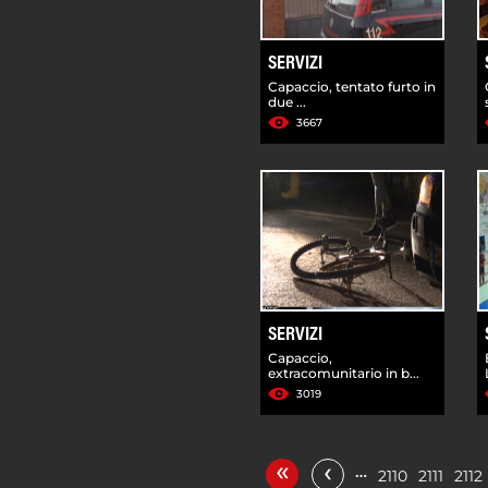
SERVIZI
Capaccio, tentato furto in
due ...
3667
SERVIZI
Capaccio,
extracomunitario in b...
3019
«
‹
…
2110
2111
2112