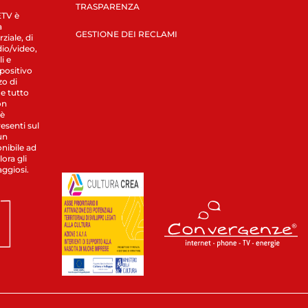
TRASPARENZA
LETV è
a
GESTIONE DEI RECLAMI
ziale, di
dio/video,
i e
spositivo
zo di
 e tutto
on
 è
esenti sul
un
nibile ad
ora gli
aggiosi.