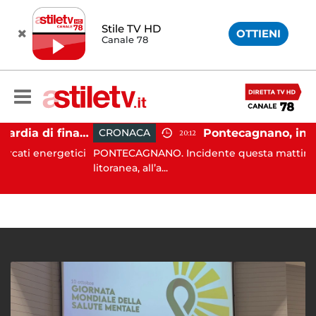
Stile TV HD
OTTIENI
Canale 78
Carburanti, la guardia di finanza rafforza i controlli: sequestri e denunce anche a Napoli
CRONACA
20:12
energetici
PONTECAGNANO. Incidente questa mattina sulla
litoranea, all’a...