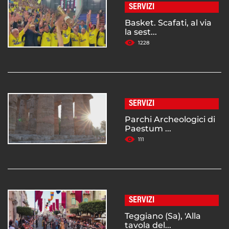
SERVIZI
Basket. Scafati, al via
la sest...
1228
SERVIZI
Parchi Archeologici di
Paestum ...
111
SERVIZI
Teggiano (Sa), 'Alla
tavola del...