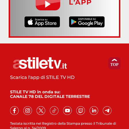
L’APP
Scarica l'app di STILE TV HD
STILE TV HD in onda su:
CANALE 78 DEL DIGITALE TERRESTRE
Testata iscritta nel Registro della Stampa presso il Tribunale di
Salerno al n. 34/2009