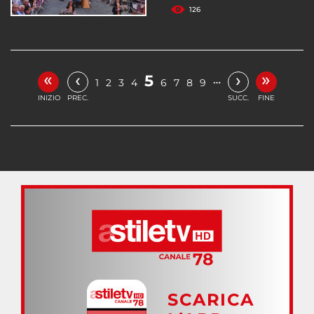
126
«
»
‹
›
5
…
1
2
3
4
6
7
8
9
INIZIO
PREC.
SUCC.
FINE
SCARICA