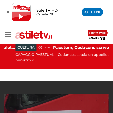
Stile TV HD
OTTIENI
Canale 78
Martina Carbonaro, braccialetto elettronico per i genitori della 14enne uccisa dall'ex
Paestum, Codacons scrive al ministro Giuli: "Rilanciare scavi dell'Anfiteatro nell'area archeologica"
CULTURA
10:54
CAPACCIO PAESTUM. Il Codancos lancia un appello al
ministro d...