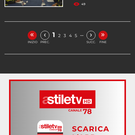
49
«
»
‹
›
1
…
2
3
4
5
INIZIO
PREC.
SUCC.
FINE
SCARICA