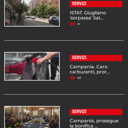
SERVIZI
ISTAT. Giugliano
'sorpassa' Sal...
41
SERVIZI
Campania. Caro
carburanti, pror...
49
SERVIZI
Campania, prosegue
la bonifica ...