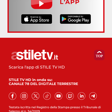
L’APP
Scarica l'app di STILE TV HD
STILE TV HD in onda su:
CANALE 78 DEL DIGITALE TERRESTRE
Testata iscritta nel Registro della Stampa presso il Tribunale di
Salerno al n. 34/2009