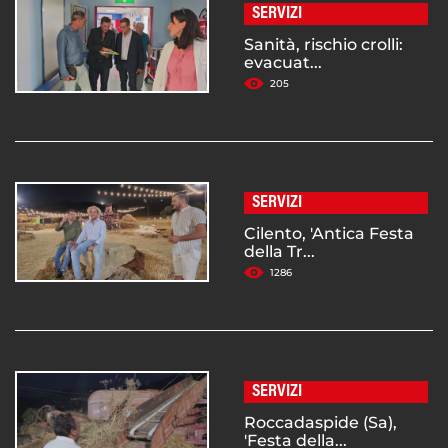
SERVIZI
Sanità, rischio crolli:
evacuat...
205
SERVIZI
Cilento, 'Antica Festa
della Tr...
1286
SERVIZI
Roccadaspide (Sa),
'Festa della...