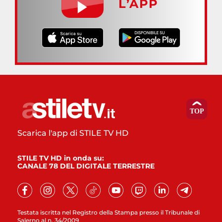
L’APP
Scarica l'app di STILE TV HD
STILE TV HD in onda su:
CANALE 78 DEL DIGITALE TERRESTRE
Testata iscritta nel Registro della Stampa presso il Tribunale di
Salerno al n. 34/2009