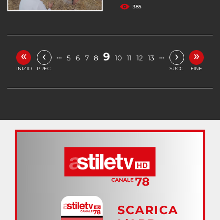
385
«
»
‹
›
9
…
…
5
6
7
8
10
11
12
13
INIZIO
PREC.
SUCC.
FINE
SCARICA