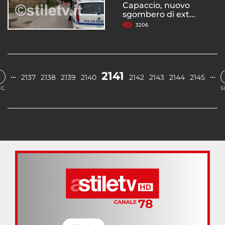
Capaccio, nuovo
sgombero di ext...
3206
2141
…
…
2137
2138
2139
2140
2142
2143
2144
2145
C.
S