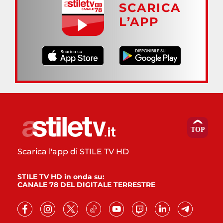
SCARICA
L’APP
Scarica l'app di STILE TV HD
STILE TV HD in onda su:
CANALE 78 DEL DIGITALE TERRESTRE