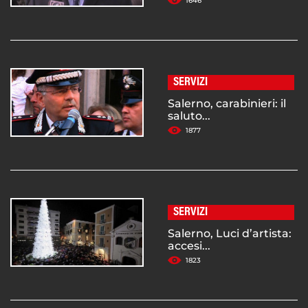
1646
SERVIZI
Salerno, carabinieri: il
saluto...
1877
SERVIZI
Salerno, Luci d’artista:
accesi...
1823