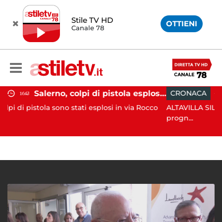
Stile TV HD
OTTIENI
Canale 78
Salerno, colpi di pistola esplosi a Pastena: paura tra i residenti
CRONACA
18:11
o stati esplosi in via Rocco
ALTAVILLA SILENTINA. Grave inci
progn...