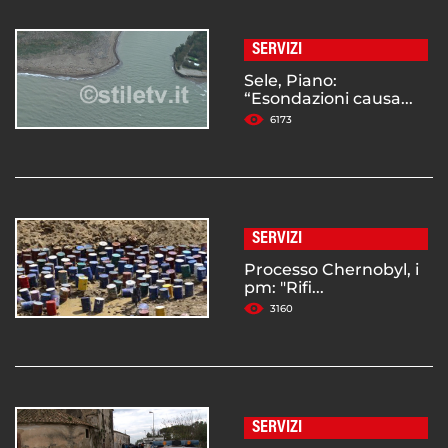
SERVIZI
Sele, Piano:
“Esondazioni causa...
6173
SERVIZI
Processo Chernobyl, i
pm: "Rifi...
3160
SERVIZI