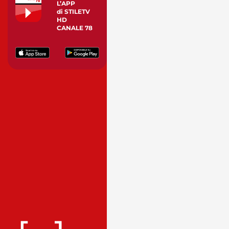
L’APP
di STILETV
HD
CANALE 78