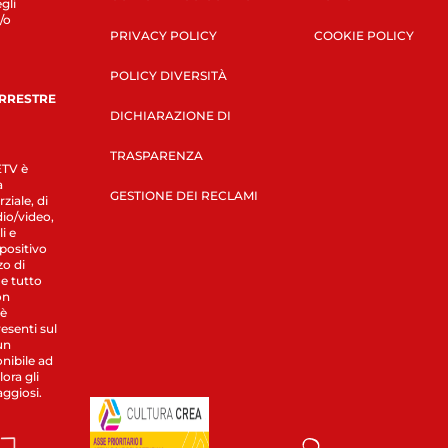
gli
/o
PRIVACY POLICY
COOKIE POLICY
POLICY DIVERSITÀ
ERRESTRE
DICHIARAZIONE DI
TRASPARENZA
LETV è
a
GESTIONE DEI RECLAMI
ziale, di
dio/video,
i e
spositivo
zo di
 e tutto
on
 è
esenti sul
un
nibile ad
ora gli
aggiosi.