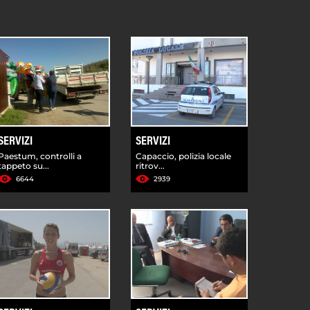
SERVIZI
SERVIZI
Paestum, controlli a
Capaccio, polizia locale
tappeto su...
ritrov...
6644
2939