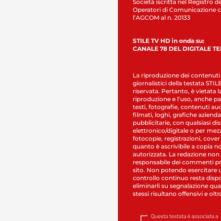
Società iscritta nel Registro de
Operatori di Comunicazione c
l’AGCOM al n. 20133
STILE TV HD in onda su:
CANALE 78 DEL DIGITALE T
La riproduzione dei contenuti
giornalistici della testata STI
riservata. Pertanto, è vietata l
riproduzione e l’uso, anche par
testi, fotografie, contenuti au
filmati, loghi, grafiche aziendal
pubblicitarie, con qualsiasi di
elettronico/digitale o per mez
fotocopie, registrazioni, cover
quanto è ascrivibile a copia n
autorizzata. La redazione non
responsabile dei commenti pr
sito. Non potendo esercitare 
controllo continuo resta dispo
eliminarli su segnalazione qual
stessi risultano offensivi e oltr