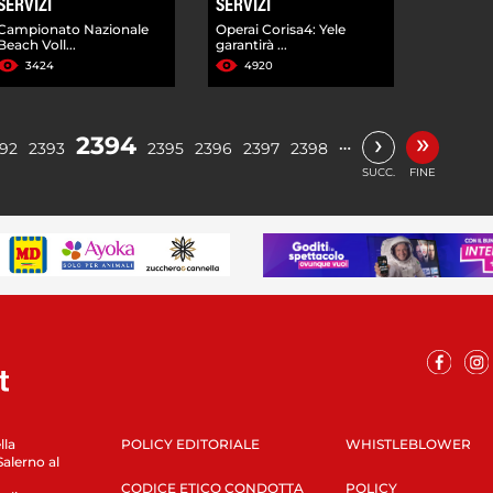
SERVIZI
SERVIZI
Campionato Nazionale
Operai Corisa4: Yele
Beach Voll...
garantirà ...
3424
4920
»
›
2394
…
92
2393
2395
2396
2397
2398
SUCC.
FINE
lla
POLICY EDITORIALE
WHISTLEBLOWER
Salerno al
CODICE ETICO CONDOTTA
POLICY