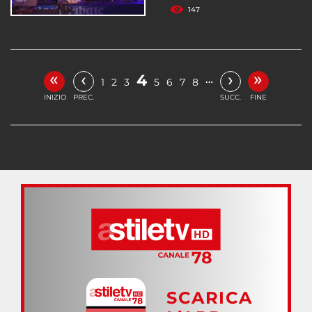
147
«
»
‹
›
4
…
1
2
3
5
6
7
8
INIZIO
PREC.
SUCC.
FINE
SCARICA