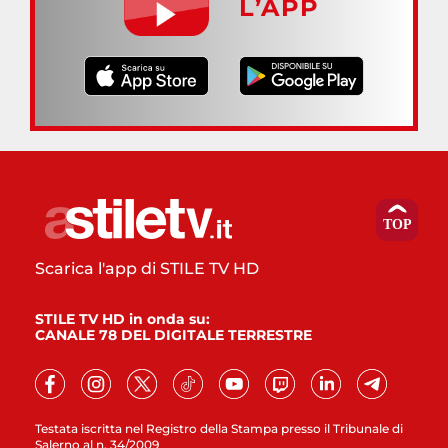
L’APP
Scarica l'app di STILE TV HD
STILE TV HD in onda su:
CANALE 78 DEL DIGITALE TERRESTRE
Testata iscritta nel Registro della Stampa presso il Tribunale di
Salerno al n. 34/2009