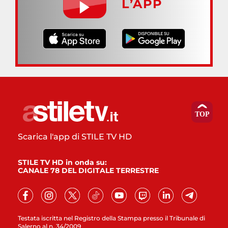
L’APP
Scarica l'app di STILE TV HD
STILE TV HD in onda su:
CANALE 78 DEL DIGITALE TERRESTRE
Testata iscritta nel Registro della Stampa presso il Tribunale di
Salerno al n. 34/2009