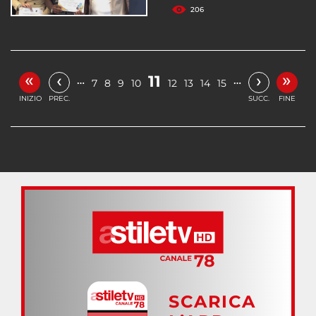
206
«
»
‹
›
11
…
…
7
8
9
10
12
13
14
15
INIZIO
PREC.
SUCC.
FINE
SCARICA