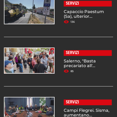
SERVIZI
Capaccio Paestum
(Sa), ulterior...
136
SERVIZI
Salerno, "Basta
precariato all'...
85
SERVIZI
Campi Flegrei. Sisma,
aumentano...