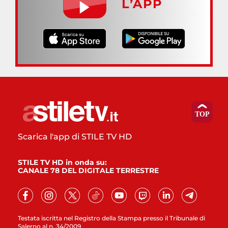
L’APP
Scarica l'app di STILE TV HD
STILE TV HD in onda su:
CANALE 78 DEL DIGITALE TERRESTRE
Testata iscritta nel Registro della Stampa presso il Tribunale di
Salerno al n. 34/2009