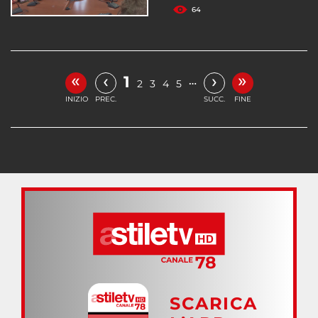
64
«
»
‹
›
1
…
2
3
4
5
INIZIO
PREC.
SUCC.
FINE
SCARICA