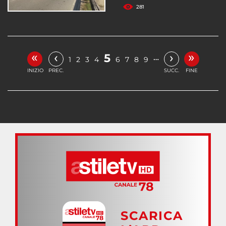
281
«
»
‹
›
5
…
1
2
3
4
6
7
8
9
INIZIO
PREC.
SUCC.
FINE
SCARICA