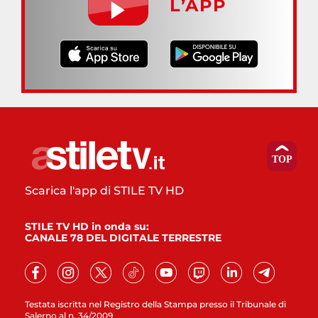
L’APP
Scarica l'app di STILE TV HD
STILE TV HD in onda su:
CANALE 78 DEL DIGITALE TERRESTRE
Testata iscritta nel Registro della Stampa presso il Tribunale di
Salerno al n. 34/2009