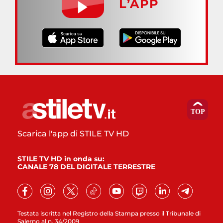
L’APP
Scarica l'app di STILE TV HD
STILE TV HD in onda su:
CANALE 78 DEL DIGITALE TERRESTRE
Testata iscritta nel Registro della Stampa presso il Tribunale di
Salerno al n. 34/2009