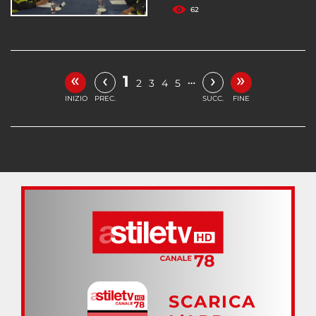
62
«
»
‹
›
1
…
2
3
4
5
INIZIO
PREC.
SUCC.
FINE
SCARICA