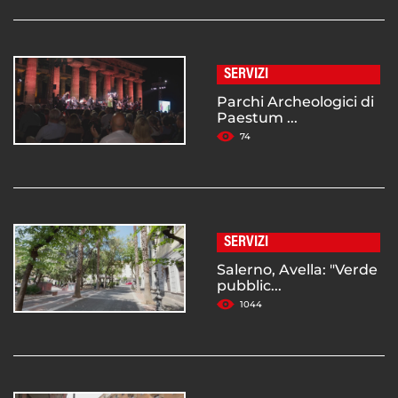
SERVIZI
Parchi Archeologici di
Paestum ...
74
SERVIZI
Salerno, Avella: "Verde
pubblic...
1044