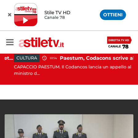
Stile TV HD
OTTIENI
Canale 78
Martina Carbonaro, braccialetto elettronico per i genitori della 14enne uccisa dall'ex
Paestum, Codacons scrive al ministro Giuli: "Rilanciare scavi dell'Anfiteatro nell'area archeologica"
CULTURA
10:54
CAPACCIO PAESTUM. Il Codancos lancia un appello al
ministro d...