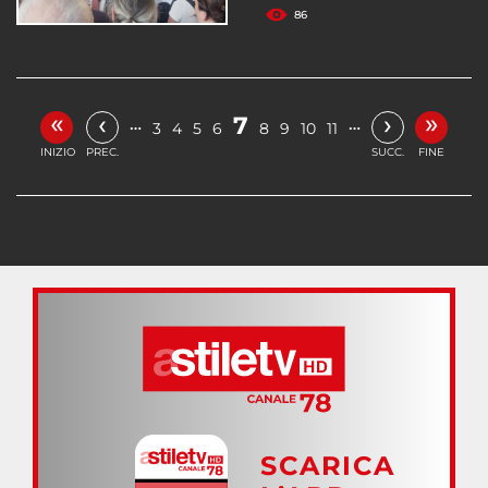
86
«
»
‹
›
7
…
…
3
4
5
6
8
9
10
11
INIZIO
PREC.
SUCC.
FINE
SCARICA