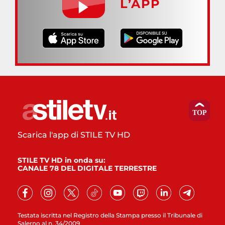
L’APP
Scarica l'app di STILE TV HD
STILE TV HD in onda su:
CANALE 78 DEL DIGITALE TERRESTRE
Testata iscritta nel Registro della Stampa presso il Tribunale di
Salerno al n. 34/2009