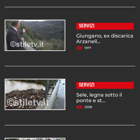
SERVIZI
Giungano, ex discarica
Arzanell...
1977
SERVIZI
Sele, legna sotto il
ponte e st...
2598