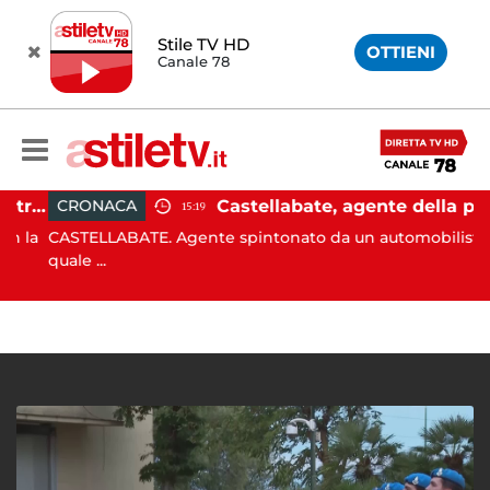
Stile TV HD
OTTIENI
Canale 78
Castellabate, barca di 12 metri resta incastrata sugli scogli: salvate 9 persone
Castellabate, agente della polizia locale aggredito per una multa: turista denunciato
CRONACA
15:19
 la
CASTELLABATE. Agente spintonato da un automobilista al
quale ...