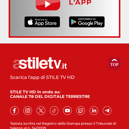
L’APP
Scarica l'app di STILE TV HD
STILE TV HD in onda su:
CANALE 78 DEL DIGITALE TERRESTRE
Testata iscritta nel Registro della Stampa presso il Tribunale di
Salerno al n. 34/2009