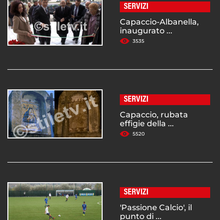
SERVIZI
Capaccio-Albanella,
inaugurato ...
3535
SERVIZI
Capaccio, rubata
effigie della ...
5520
SERVIZI
'Passione Calcio', il
punto di ...