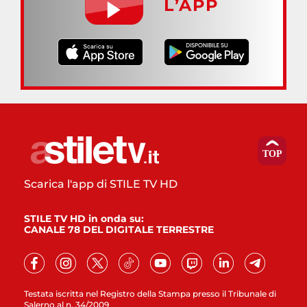
L’APP
Scarica l'app di STILE TV HD
STILE TV HD in onda su:
CANALE 78 DEL DIGITALE TERRESTRE
Testata iscritta nel Registro della Stampa presso il Tribunale di
Salerno al n. 34/2009