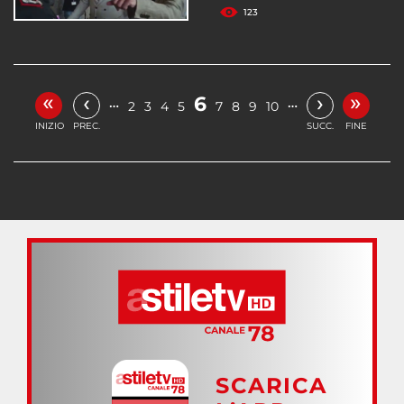
123
«
»
‹
›
6
…
…
2
3
4
5
7
8
9
10
INIZIO
PREC.
SUCC.
FINE
SCARICA