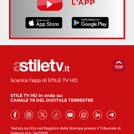
L’APP
Scarica l'app di STILE TV HD
STILE TV HD in onda su:
CANALE 78 DEL DIGITALE TERRESTRE
Testata iscritta nel Registro della Stampa presso il Tribunale di
Salerno al n. 34/2009