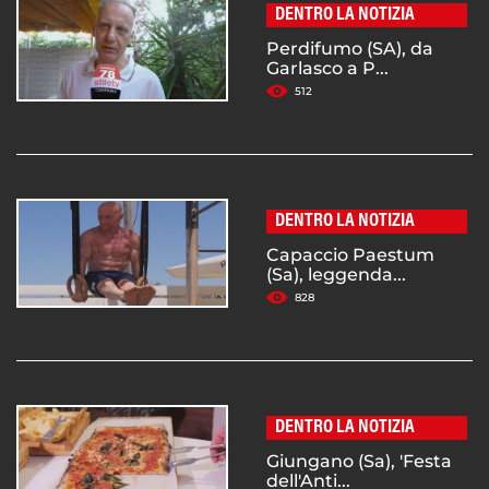
DENTRO LA NOTIZIA
Perdifumo (SA), da
Garlasco a P...
512
DENTRO LA NOTIZIA
Capaccio Paestum
(Sa), leggenda...
828
DENTRO LA NOTIZIA
Giungano (Sa), 'Festa
dell'Anti...