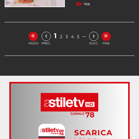
708
«
»
‹
›
1
…
2
3
4
5
INIZIO
PREC.
SUCC.
FINE
SCARICA