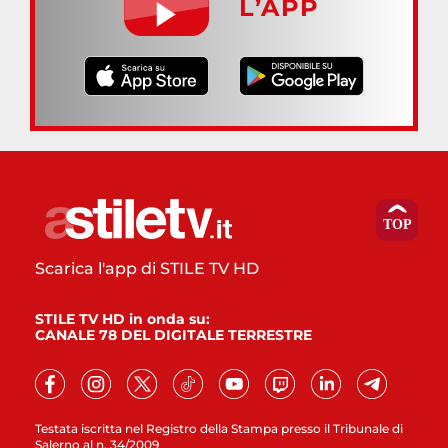
L’APP
Scarica l'app di STILE TV HD
STILE TV HD in onda su:
CANALE 78 DEL DIGITALE TERRESTRE
Testata iscritta nel Registro della Stampa presso il Tribunale di
Salerno al n. 34/2009