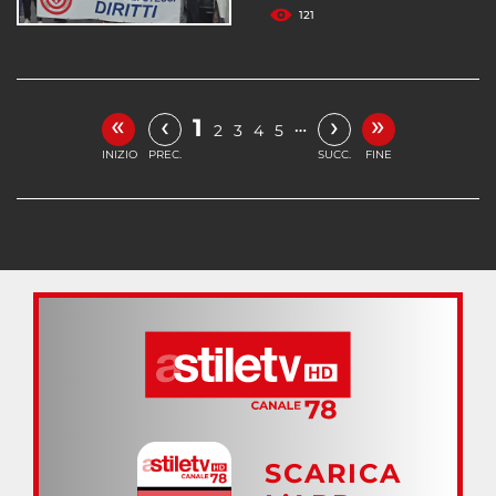
121
«
»
‹
›
1
…
2
3
4
5
INIZIO
PREC.
SUCC.
FINE
SCARICA