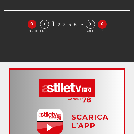
«
»
‹
›
1
…
2
3
4
5
INIZIO
PREC.
SUCC.
FINE
SCARICA
L’APP