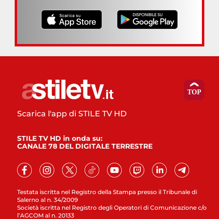
Scarica l'app di STILE TV HD
STILE TV HD in onda su:
CANALE 78 DEL DIGITALE TERRESTRE
Testata iscritta nel Registro della Stampa presso il Tribunale di
Salerno al n. 34/2009
Società iscritta nel Registro degli Operatori di Comunicazione c/o
l’AGCOM al n. 20133