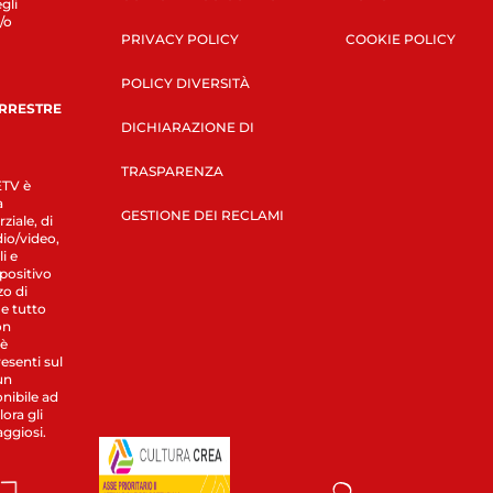
gli
/o
PRIVACY POLICY
COOKIE POLICY
POLICY DIVERSITÀ
ERRESTRE
DICHIARAZIONE DI
TRASPARENZA
LETV è
a
GESTIONE DEI RECLAMI
ziale, di
dio/video,
i e
spositivo
zo di
 e tutto
on
 è
esenti sul
un
nibile ad
ora gli
aggiosi.