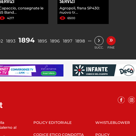
SERVIZI
SERVIZI
Capaccio, consegnate le
Agropoli, frana SP430:
55 Band...
nuovo tr...
4217
6500
»
›
1894
…
92
1893
1895
1896
1897
1898
SUCC.
FINE
lla
POLICY EDITORIALE
WHISTLEBLOWER
Salerno al
CODICE ETICO CONDOTTA
POLICY