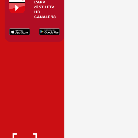
L’APP
di STILETV
HD
CANALE 78