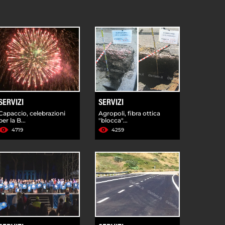
SERVIZI
SERVIZI
Capaccio, celebrazioni
Agropoli, fibra ottica
per la B...
"blocca"...
4719
4259