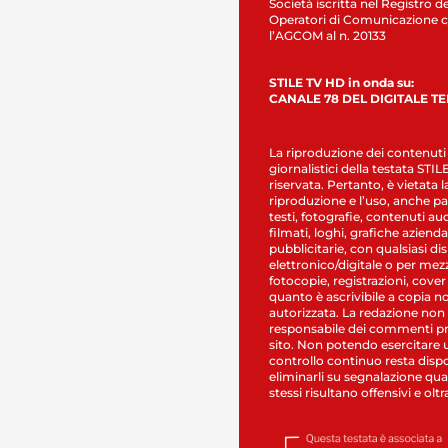
Società iscritta nel Registro de
Operatori di Comunicazione c
l’AGCOM al n. 20133
STILE TV HD in onda su:
CANALE 78 DEL DIGITALE T
La riproduzione dei contenuti
giornalistici della testata STI
riservata. Pertanto, è vietata l
riproduzione e l’uso, anche par
testi, fotografie, contenuti au
filmati, loghi, grafiche aziendal
pubblicitarie, con qualsiasi di
elettronico/digitale o per mez
fotocopie, registrazioni, cover
quanto è ascrivibile a copia n
autorizzata. La redazione non
responsabile dei commenti pr
sito. Non potendo esercitare 
controllo continuo resta dispo
eliminarli su segnalazione qual
stessi risultano offensivi e oltr