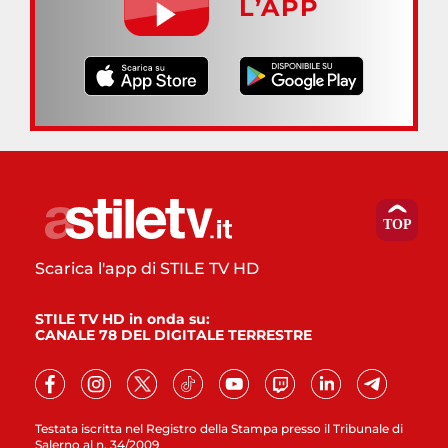
L’APP
Scarica l'app di STILE TV HD
STILE TV HD in onda su:
CANALE 78 DEL DIGITALE TERRESTRE
Testata iscritta nel Registro della Stampa presso il Tribunale di
Salerno al n. 34/2009