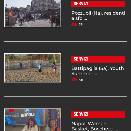
SERVIZI
Pozzuoli (Na), residenti
e sfol...
36
SERVIZI
Battipaglia (Sa), Youth
Summer ...
48
SERVIZI
Napoli Women
Basket, Bocchetti:...