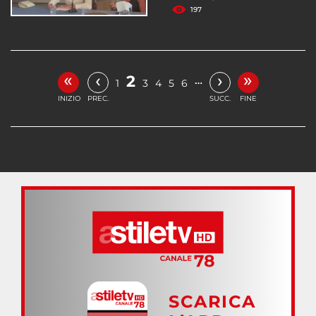
197
«
»
‹
›
2
…
1
3
4
5
6
INIZIO
PREC.
SUCC.
FINE
SCARICA