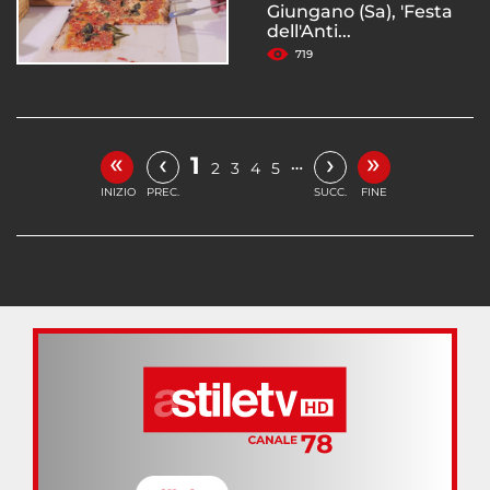
Giungano (Sa), 'Festa
dell'Anti...
719
«
»
‹
›
1
…
2
3
4
5
INIZIO
PREC.
SUCC.
FINE