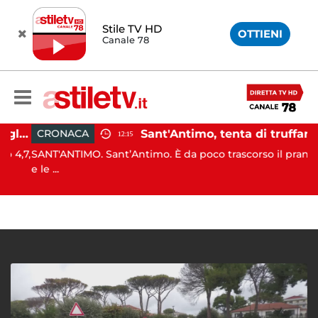
Stile TV HD
OTTIENI
Canale 78
Campi Flegrei, aumentano gli sfollati e infuria lo scontro politico
Sant'Antimo, tenta di truffare anziana: 16enne denunciato dai carabinieri
CRONACA
12:15
4,7,
SANT'ANTIMO. Sant’Antimo. È da poco trascorso il pranzo
e le ...