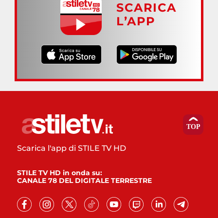
SCARICA
L’APP
Scarica l'app di STILE TV HD
STILE TV HD in onda su:
CANALE 78 DEL DIGITALE TERRESTRE