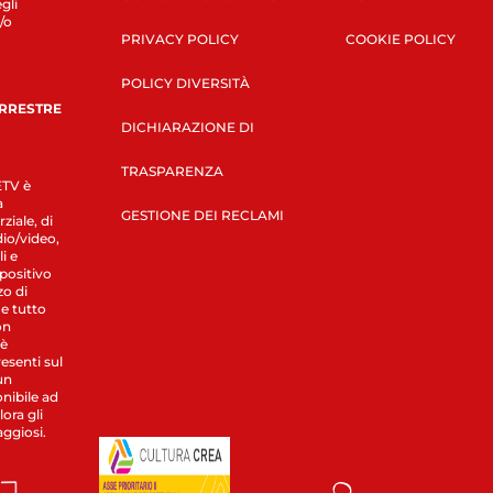
gli
/o
PRIVACY POLICY
COOKIE POLICY
POLICY DIVERSITÀ
ERRESTRE
DICHIARAZIONE DI
TRASPARENZA
LETV è
a
GESTIONE DEI RECLAMI
ziale, di
dio/video,
i e
spositivo
zo di
 e tutto
on
 è
esenti sul
un
nibile ad
ora gli
aggiosi.