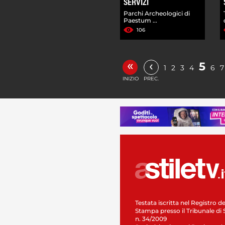
SERVIZI
Parchi Archeologici di
Paestum ...
106
«
‹
5
1
2
3
4
6
7
INIZIO
PREC.
Testata iscritta nel Registro de
Stampa presso il Tribunale di 
n. 34/2009