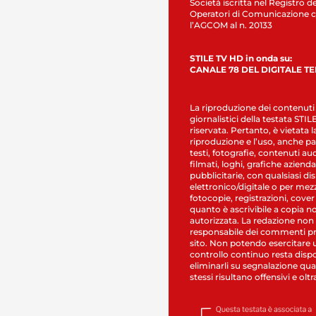
Società iscritta nel Registro de
Operatori di Comunicazione c
l’AGCOM al n. 20133
STILE TV HD in onda su:
CANALE 78 DEL DIGITALE T
La riproduzione dei contenuti
giornalistici della testata STI
riservata. Pertanto, è vietata l
riproduzione e l’uso, anche par
testi, fotografie, contenuti au
filmati, loghi, grafiche aziendal
pubblicitarie, con qualsiasi di
elettronico/digitale o per mez
fotocopie, registrazioni, cover
quanto è ascrivibile a copia n
autorizzata. La redazione non
responsabile dei commenti pr
sito. Non potendo esercitare 
controllo continuo resta dispo
eliminarli su segnalazione qual
stessi risultano offensivi e oltr