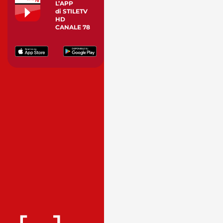
L’APP
di STILETV
HD
CANALE 78