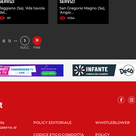
SERVIZI
SERVIZI
Teggiano (Sa), 'Alla tavola
San Gregorio Magno (Sa),
del...
'Angio...
97
1094
»
›
…
8
9
SUCC.
FINE
lla
POLICY EDITORIALE
WHISTLEBLOWER
Salerno al
CODICE ETICO CONDOTTA
POLICY