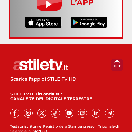
L’APP
Scarica l'app di STILE TV HD
STILE TV HD in onda su:
CANALE 78 DEL DIGITALE TERRESTRE
Testata iscritta nel Registro della Stampa presso il Tribunale di
Salerno al n. 34/2009