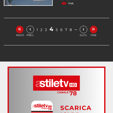
1146
«
»
‹
›
4
…
1
2
3
5
6
7
8
INIZIO
PREC.
SUCC.
FINE
SCARICA