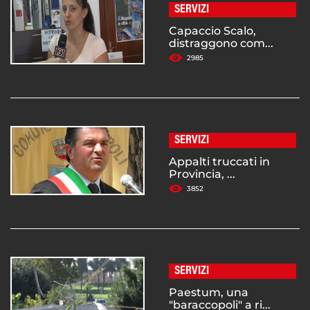
SERVIZI
Capaccio Scalo,
distraggono com...
2985
SERVIZI
Appalti truccati in
Provincia, ...
3852
SERVIZI
Paestum, una
"baraccopoli" a ri...