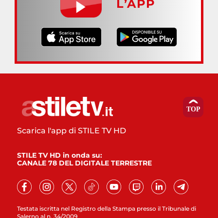
L’APP
Scarica l'app di STILE TV HD
STILE TV HD in onda su:
CANALE 78 DEL DIGITALE TERRESTRE
Testata iscritta nel Registro della Stampa presso il Tribunale di
Salerno al n. 34/2009