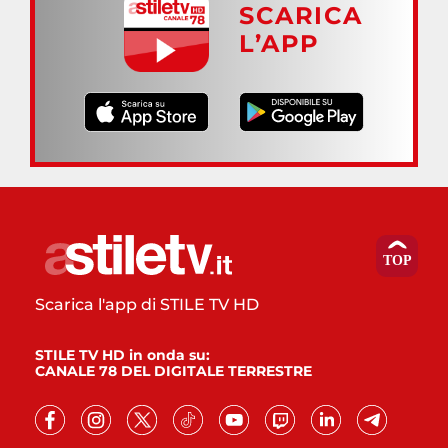
SCARICA
L’APP
Scarica l'app di STILE TV HD
STILE TV HD in onda su:
CANALE 78 DEL DIGITALE TERRESTRE