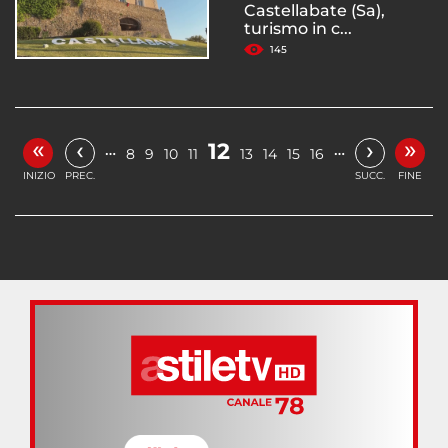
Castellabate (Sa),
turismo in c...
145
«
»
‹
›
12
…
…
8
9
10
11
13
14
15
16
INIZIO
PREC.
SUCC.
FINE