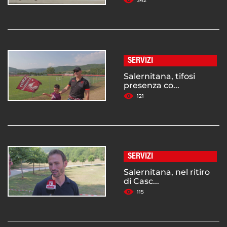
342
SERVIZI
Salernitana, tifosi
presenza co...
121
SERVIZI
Salernitana, nel ritiro
di Casc...
115