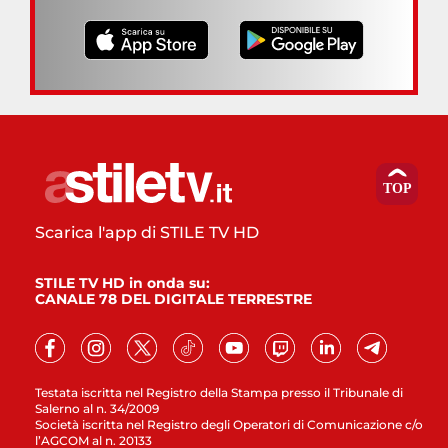
Scarica l'app di STILE TV HD
STILE TV HD in onda su:
CANALE 78 DEL DIGITALE TERRESTRE
Testata iscritta nel Registro della Stampa presso il Tribunale di
Salerno al n. 34/2009
Società iscritta nel Registro degli Operatori di Comunicazione c/o
l’AGCOM al n. 20133