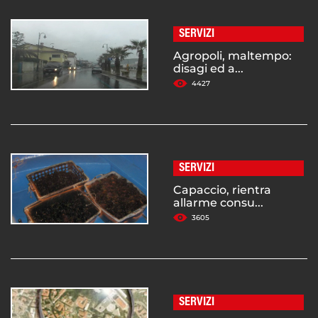
SERVIZI
Agropoli, maltempo:
disagi ed a...
4427
SERVIZI
Capaccio, rientra
allarme consu...
3605
SERVIZI