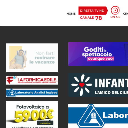
HOME
CR