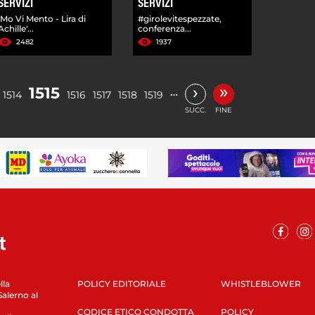
SERVIZI
SERVIZI
'Mo Vi Mento - Lira di
#girolevitespezzate,
Achille'...
conferenza...
2482
1937
»
›
1515
…
1514
1516
1517
1518
1519
SUCC.
FINE
lla
POLICY EDITORIALE
WHISTLEBLOWER
Salerno al
CODICE ETICO CONDOTTA
POLICY