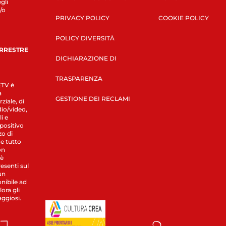
gli
/o
PRIVACY POLICY
COOKIE POLICY
POLICY DIVERSITÀ
ERRESTRE
DICHIARAZIONE DI
TRASPARENZA
LETV è
a
GESTIONE DEI RECLAMI
ziale, di
dio/video,
i e
spositivo
zo di
 e tutto
on
 è
esenti sul
un
nibile ad
ora gli
aggiosi.