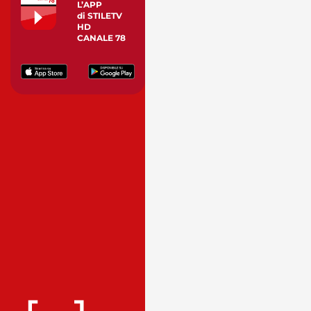
L’APP
di STILETV
HD
CANALE 78