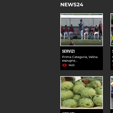
NEWS24
SERVIZI
Prima Categoria, Velina
espugna...
5625