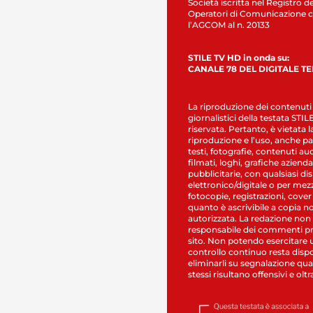
Società iscritta nel Registro de
Operatori di Comunicazione c
l’AGCOM al n. 20133
STILE TV HD in onda su:
CANALE 78 DEL DIGITALE T
La riproduzione dei contenuti
giornalistici della testata STI
riservata. Pertanto, è vietata l
riproduzione e l’uso, anche par
testi, fotografie, contenuti au
filmati, loghi, grafiche aziendal
pubblicitarie, con qualsiasi di
elettronico/digitale o per mez
fotocopie, registrazioni, cover
quanto è ascrivibile a copia n
autorizzata. La redazione non
responsabile dei commenti pr
sito. Non potendo esercitare 
controllo continuo resta dispo
eliminarli su segnalazione qual
stessi risultano offensivi e oltr