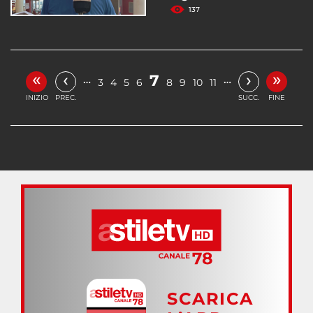
137
«
»
‹
›
7
…
…
3
4
5
6
8
9
10
11
INIZIO
PREC.
SUCC.
FINE
SCARICA