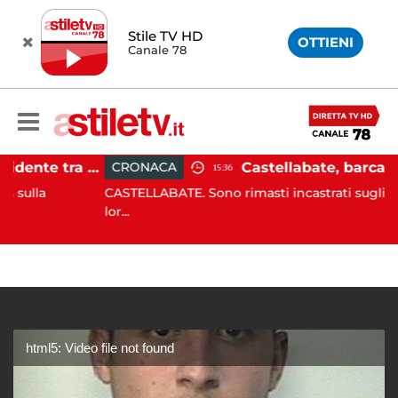
Stile TV HD
OTTIENI
Canale 78
Pontecagnano, incidente tra due auto: 4 feriti
CRONACA
15:36
CASTELLABATE. Sono rimasti incastrati sugli scogli co
lor...
html5: Video file not found