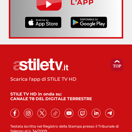
L’APP
Scarica l'app di STILE TV HD
STILE TV HD in onda su:
CANALE 78 DEL DIGITALE TERRESTRE
Testata iscritta nel Registro della Stampa presso il Tribunale di
Salerno al n. 34/2009