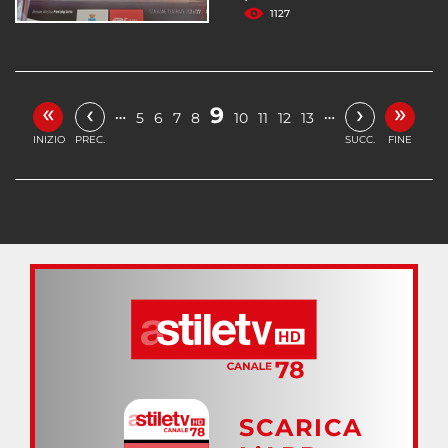
1127
«
»
‹
›
9
…
…
5
6
7
8
10
11
12
13
INIZIO
PREC.
SUCC.
FINE
SCARICA