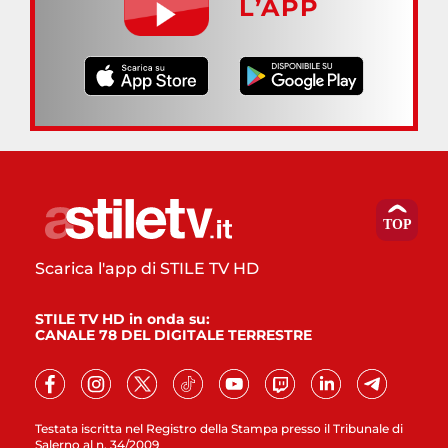
L’APP
Scarica l'app di STILE TV HD
STILE TV HD in onda su:
CANALE 78 DEL DIGITALE TERRESTRE
Testata iscritta nel Registro della Stampa presso il Tribunale di
Salerno al n. 34/2009