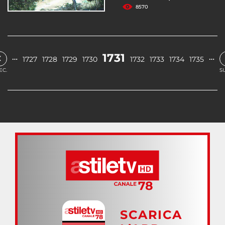
8570
‹
1731
…
…
1727
1728
1729
1730
1732
1733
1734
1735
EC.
S
SCARICA