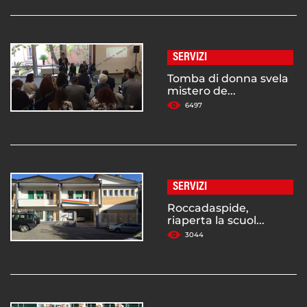
SERVIZI
Tomba di donna svela
mistero de...
6497
SERVIZI
Roccadaspide,
riaperta la scuol...
3044