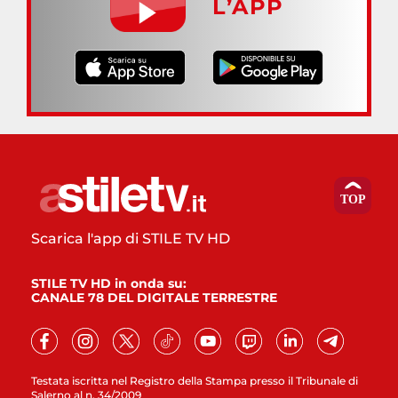
L’APP
Scarica l'app di STILE TV HD
STILE TV HD in onda su:
CANALE 78 DEL DIGITALE TERRESTRE
Testata iscritta nel Registro della Stampa presso il Tribunale di
Salerno al n. 34/2009