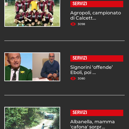
SERVIZI
Agropoli, campionato
di Calcett...
3098
SERVIZI
Signorini ‘offende’
Eboli, poi ...
3080
SERVIZI
Albanella, mamma
'cafona' sorpr...