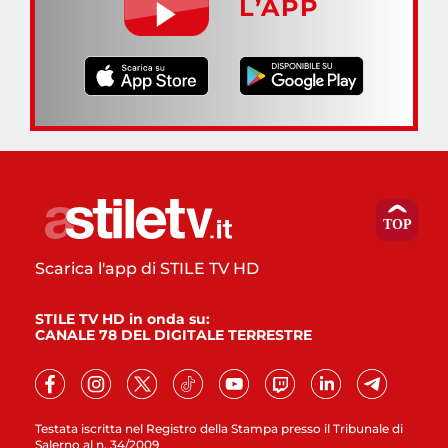
L’APP
Scarica l'app di STILE TV HD
STILE TV HD in onda su:
CANALE 78 DEL DIGITALE TERRESTRE
Testata iscritta nel Registro della Stampa presso il Tribunale di
Salerno al n. 34/2009