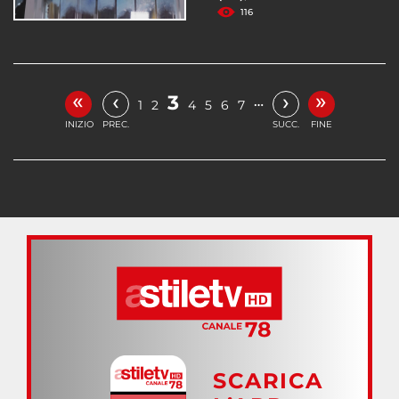
116
«
»
‹
›
3
…
1
2
4
5
6
7
INIZIO
PREC.
SUCC.
FINE
SCARICA