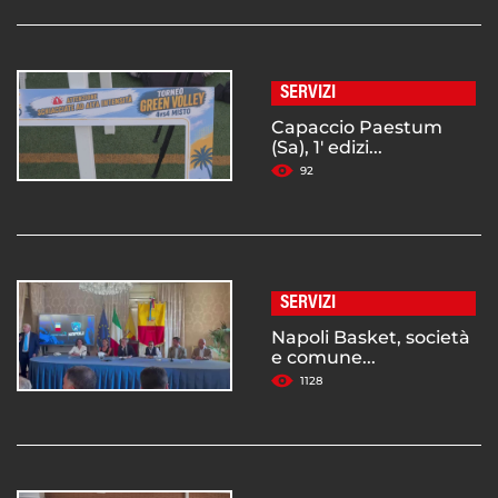
SERVIZI
Capaccio Paestum
(Sa), 1' edizi...
92
SERVIZI
Napoli Basket, società
e comune...
1128