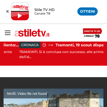
Stile TV HD
OTTIENI
Canale 78
Incidente agricolo nel Cilento: trattore si ribalta, muore 71enne
CRONACA
15:14
nte
TRAMONTI. Si è conclusa con successo, alle prime luci
dell’al...
html5: Video file not found