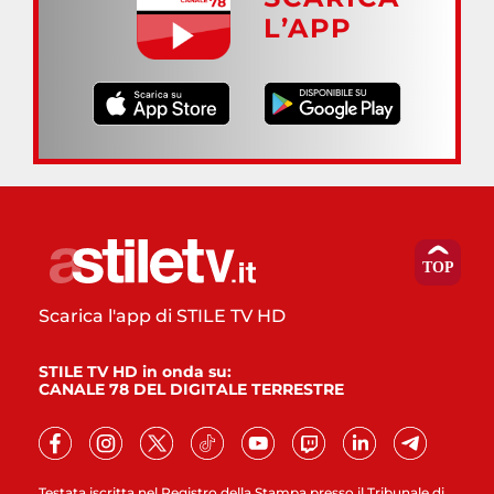
L’APP
Scarica l'app di STILE TV HD
STILE TV HD in onda su:
CANALE 78 DEL DIGITALE TERRESTRE
Testata iscritta nel Registro della Stampa presso il Tribunale di