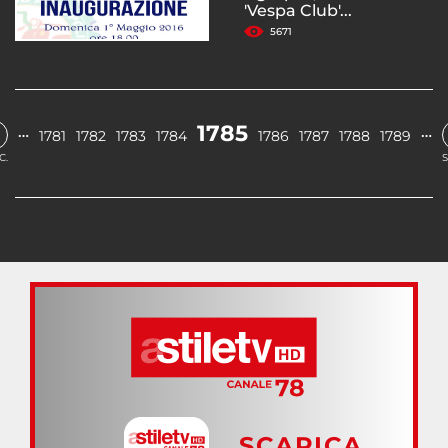
'Vespa Club'...
5671
1785
…
…
1781
1782
1783
1784
1786
1787
1788
1789
C.
S
SCARICA