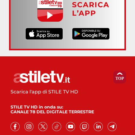
SCARICA
L’APP
Scarica l'app di STILE TV HD
STILE TV HD in onda su:
CANALE 78 DEL DIGITALE TERRESTRE