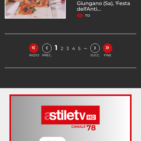
Giungano (Sa), 'Festa
dell'Anti...
713
«
»
‹
›
1
…
2
3
4
5
INIZIO
PREC.
SUCC.
FINE