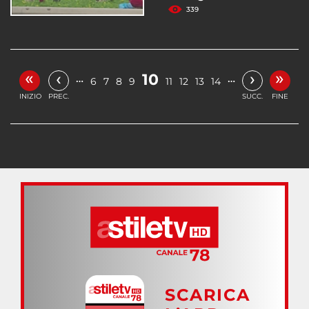
339
«
»
‹
›
10
…
…
6
7
8
9
11
12
13
14
INIZIO
PREC.
SUCC.
FINE
SCARICA