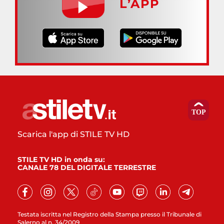
L’APP
Scarica l'app di STILE TV HD
STILE TV HD in onda su:
CANALE 78 DEL DIGITALE TERRESTRE
Testata iscritta nel Registro della Stampa presso il Tribunale di
Salerno al n. 34/2009