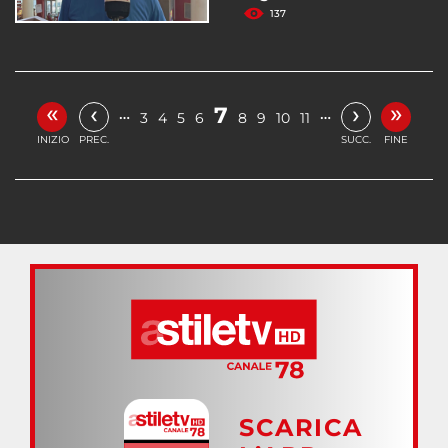
137
«
»
‹
›
7
…
…
3
4
5
6
8
9
10
11
INIZIO
PREC.
SUCC.
FINE
SCARICA