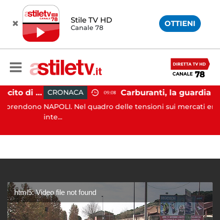
Stile TV HD
OTTIENI
Canale 78
Aversa, abbandono illecito di rifiuti: uomo sorpreso dai carabinieri
CRONACA
09:08
rendono
NAPOLI. Nel quadro delle tensioni sui mercati energeti
inte...
html5: Video file not found