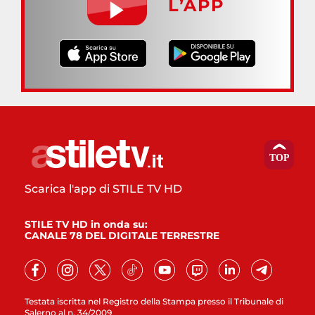
L’APP
Scarica l'app di STILE TV HD
STILE TV HD in onda su:
CANALE 78 DEL DIGITALE TERRESTRE
Testata iscritta nel Registro della Stampa presso il Tribunale di
Salerno al n. 34/2009