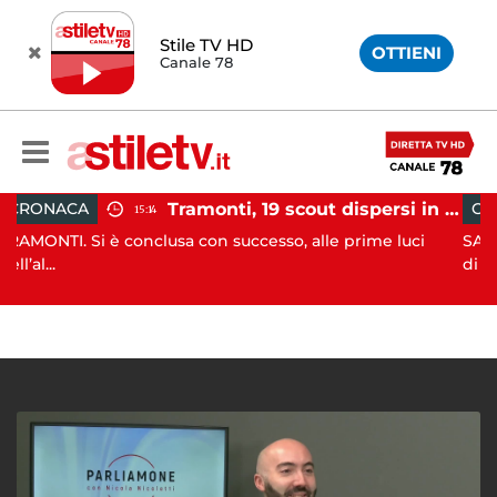
Stile TV HD
OTTIENI
Canale 78
Tramonti, 19 scout dispersi in montagna salvati dai vigili del fuoco
CRONACA
15:14
 è conclusa con successo, alle prime luci
SALA CONSILINA. 
di ...