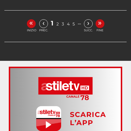
«
»
‹
›
1
…
2
3
4
5
INIZIO
PREC.
SUCC.
FINE
SCARICA
L’APP