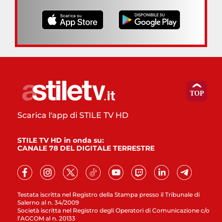
Scarica l'app di STILE TV HD
STILE TV HD in onda su:
CANALE 78 DEL DIGITALE TERRESTRE
Testata iscritta nel Registro della Stampa presso il Tribunale di
Salerno al n. 34/2009
Società iscritta nel Registro degli Operatori di Comunicazione c/o
l’AGCOM al n. 20133