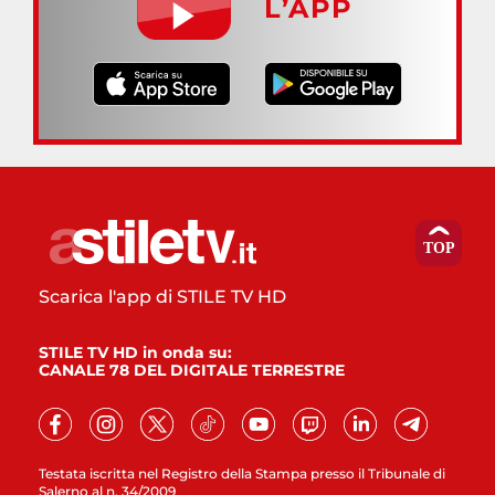
L’APP
Scarica l'app di STILE TV HD
STILE TV HD in onda su:
CANALE 78 DEL DIGITALE TERRESTRE
Testata iscritta nel Registro della Stampa presso il Tribunale di
Salerno al n. 34/2009