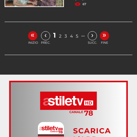
67
«
»
‹
›
1
…
2
3
4
5
INIZIO
PREC.
SUCC.
FINE
SCARICA