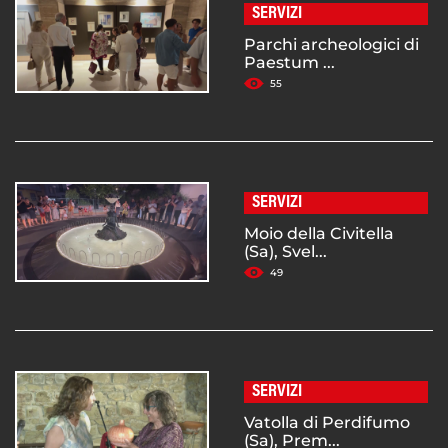
SERVIZI
Parchi archeologici di
Paestum ...
55
SERVIZI
Moio della Civitella
(Sa), Svel...
49
SERVIZI
Vatolla di Perdifumo
(Sa), Prem...