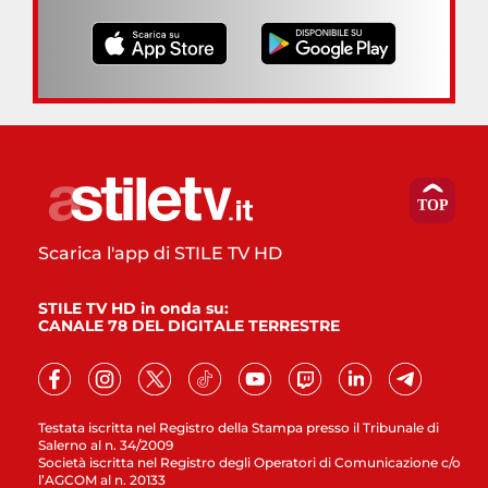
Scarica l'app di STILE TV HD
STILE TV HD in onda su:
CANALE 78 DEL DIGITALE TERRESTRE
Testata iscritta nel Registro della Stampa presso il Tribunale di
Salerno al n. 34/2009
Società iscritta nel Registro degli Operatori di Comunicazione c/o
l’AGCOM al n. 20133