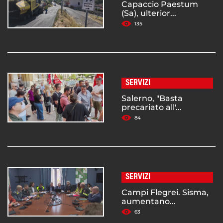
Capaccio Paestum
(Sa), ulterior...
135
SERVIZI
Salerno, "Basta
precariato all'...
84
SERVIZI
Campi Flegrei. Sisma,
aumentano...
63