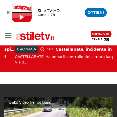
Stile TV HD
OTTIENI
Canale 78
Ischia, pusher sorpreso in spiaggia da carabinieri in Vespa
Castellabate, incidente in moto: 27enne in ospedale
CRONACA
05:42
CASTELLABATE. Ha perso il controllo della moto lungo la
Via d...
html5: Video file not found