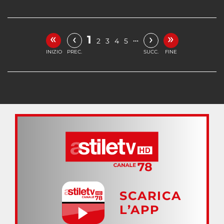
«
»
‹
›
1
…
2
3
4
5
INIZIO
PREC.
SUCC.
FINE
SCARICA
L’APP