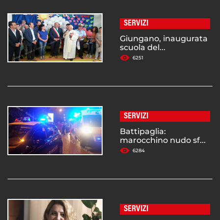
SERVIZI
Giungano, inaugurata
scuola del...
6251
SERVIZI
Battipaglia:
marocchino nudo sf...
6284
SERVIZI