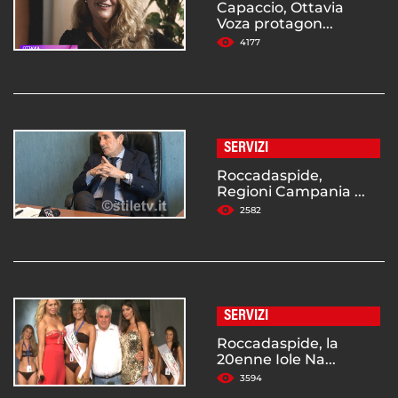
Capaccio, Ottavia
Voza protagon...
4177
SERVIZI
Roccadaspide,
Regioni Campania ...
2582
SERVIZI
Roccadaspide, la
20enne Iole Na...
3594