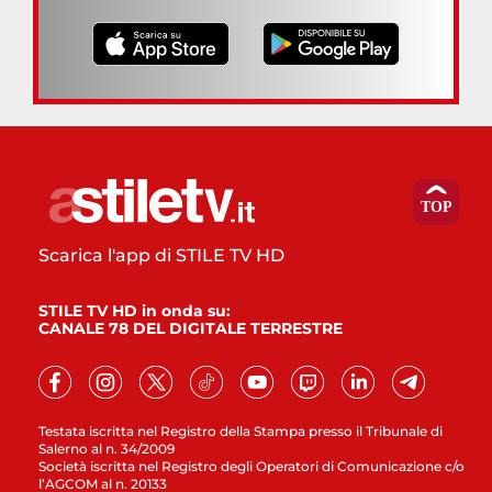
Scarica l'app di STILE TV HD
STILE TV HD in onda su:
CANALE 78 DEL DIGITALE TERRESTRE
Testata iscritta nel Registro della Stampa presso il Tribunale di
Salerno al n. 34/2009
Società iscritta nel Registro degli Operatori di Comunicazione c/o
l’AGCOM al n. 20133