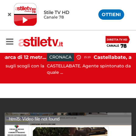
Stile TV HD
OTTIENI
Canale 78
Castellabate, barca di 12 metri resta incastrata sugli scogli: salvate 9 persone
CRONACA
15:19
cogli con la
CASTELLABATE. Agente spintonato da un automobi
quale ...
html5: Video file not found