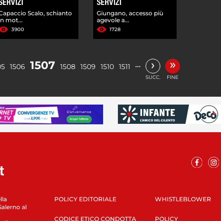
SERVIZI
SERVIZI
Capaccio Scalo, schianto
Giungano, accesso più
in mot...
agevole a...
3900
1728
»
›
1507
…
05
1506
1508
1509
1510
1511
SUCC.
FINE
lla
POLICY EDITORIALE
WHISTLEBLOWER
Salerno al
CODICE ETICO CONDOTTA
POLICY