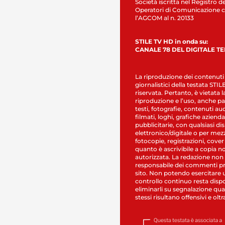
Società iscritta nel Registro de
Operatori di Comunicazione c
l’AGCOM al n. 20133
STILE TV HD in onda su:
CANALE 78 DEL DIGITALE T
La riproduzione dei contenuti
giornalistici della testata STI
riservata. Pertanto, è vietata l
riproduzione e l’uso, anche par
testi, fotografie, contenuti au
filmati, loghi, grafiche aziendal
pubblicitarie, con qualsiasi di
elettronico/digitale o per mez
fotocopie, registrazioni, cover
quanto è ascrivibile a copia n
autorizzata. La redazione non
responsabile dei commenti pr
sito. Non potendo esercitare 
controllo continuo resta dispo
eliminarli su segnalazione qual
stessi risultano offensivi e oltr