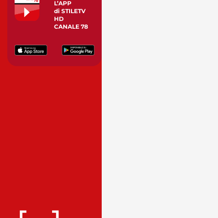
L’APP
di STILETV
HD
CANALE 78