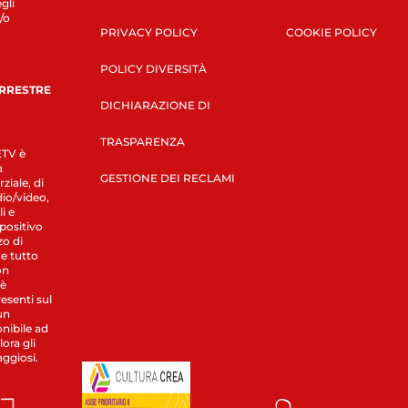
gli
/o
PRIVACY POLICY
COOKIE POLICY
POLICY DIVERSITÀ
ERRESTRE
DICHIARAZIONE DI
TRASPARENZA
LETV è
a
GESTIONE DEI RECLAMI
ziale, di
dio/video,
i e
spositivo
zo di
 e tutto
on
 è
esenti sul
un
nibile ad
ora gli
aggiosi.