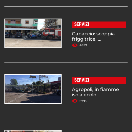
SERVIZI
Capaccio: scoppia
friggitrice, ...
4959
SERVIZI
Agropoli, in fiamme
isola ecolo...
6793