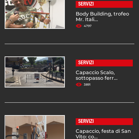
SERVIZI
Body Building, trofeo
Mr. Itali...
4797
SERVIZI
Capaccio Scalo,
sottopasso ferr...
3891
SERVIZI
Capaccio, festa di San
Vito: co...