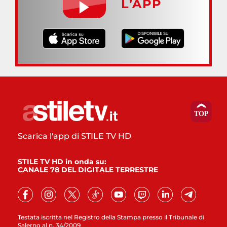
L’APP
Scarica l'app di STILE TV HD
STILE TV HD in onda su:
CANALE 78 DEL DIGITALE TERRESTRE
Testata iscritta nel Registro della Stampa presso il Tribunale di
Salerno al n. 34/2009